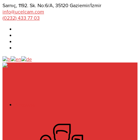
Sarnıç, 1192. Sk. No:6/A, 35120 Gaziemir/İzmir
info@ucelcam.com
(0232) 433 77 03
Anasayfa