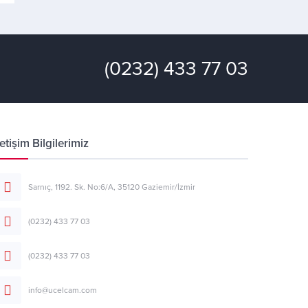
(0232) 433 77 03
letişim Bilgilerimiz
Sarnıç, 1192. Sk. No:6/A, 35120 Gaziemir/İzmir
(0232) 433 77 03
(0232) 433 77 03
info@ucelcam.com