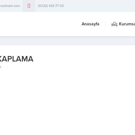
@ucelcam.com
(0232) 433 77 03
Anasayfa
Kurumsa
 KAPLAMA
A