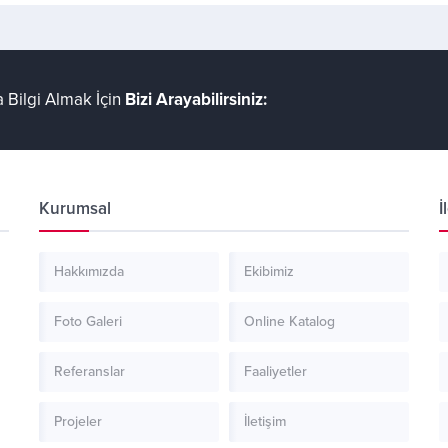
 Bilgi Almak İçin
Bizi Arayabilirsiniz:
Kurumsal
İ
Hakkımızda
Ekibimiz
Foto Galeri
Online Katalog
Referanslar
Faaliyetler
Projeler
İletişim