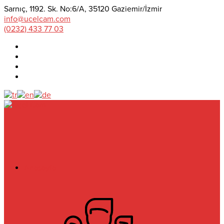
Sarnıç, 1192. Sk. No:6/A, 35120 Gaziemir/İzmir
info@ucelcam.com
(0232) 433 77 03
Anasayfa