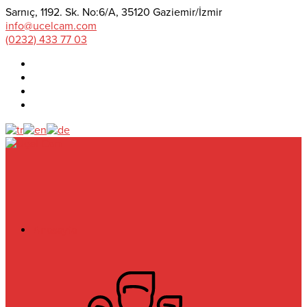
Sarnıç, 1192. Sk. No:6/A, 35120 Gaziemir/İzmir
info@ucelcam.com
(0232) 433 77 03
Anasayfa